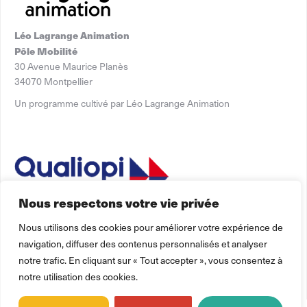
Léo Lagrange Animation
Pôle Mobilité
30 Avenue Maurice Planès
34070 Montpellier
Un programme cultivé par Léo Lagrange Animation
Nous respectons votre vie privée
Nous utilisons des cookies pour améliorer votre expérience de
navigation, diffuser des contenus personnalisés et analyser
La certification qualité a été délivrée au titre des catégories
notre trafic. En cliquant sur « Tout accepter », vous consentez à
actions de formation.
d’actions :
notre utilisation des cookies.