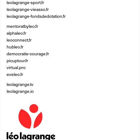
leolagrange-sport.fr
leolagrange-vieasso.fr
leolagrange-fondsdedotation.fr
mentoratbyleo.fr
alphaleo.fr
leoconnect.fr
hubleo.fr
democratie-courage.fr
picuptour.fr
virtual.pro
eveleo.fr
leolagrange.tv
leolagrange.io