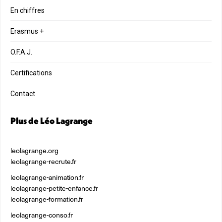
En chiffres
Erasmus +
O.F.A.J.
Certifications
Contact
Plus de Léo Lagrange
leolagrange.org
leolagrange-recrute.fr
leolagrange-animation.fr
leolagrange-petite-enfance.fr
leolagrange-formation.fr
leolagrange-conso.fr