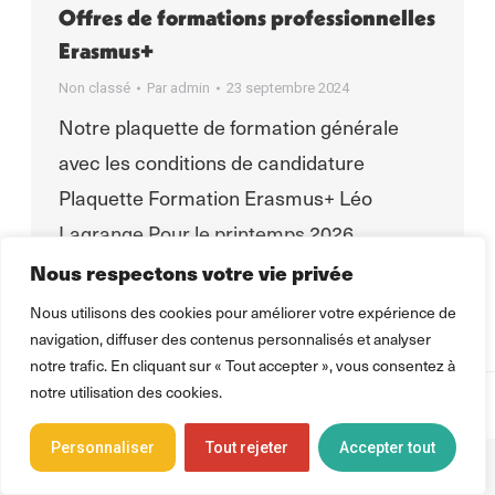
Offres de formations professionnelles
Erasmus+
Non classé
Par
admin
23 septembre 2024
Notre plaquette de formation générale
avec les conditions de candidature
Plaquette Formation Erasmus+ Léo
Lagrange Pour le printemps 2026
Destinations Allemagne : Destination
Nous respectons votre vie privée
Espagne : Destination Irlande :
Nous utilisons des cookies pour améliorer votre expérience de
navigation, diffuser des contenus personnalisés et analyser
notre trafic. En cliquant sur « Tout accepter », vous consentez à
notre utilisation des cookies.
© 2025 Léo Lagrange Animation | Pôle Mobilité
Découvrir le mouvement
Léo Lagrange
Personnaliser
Tout rejeter
Accepter tout